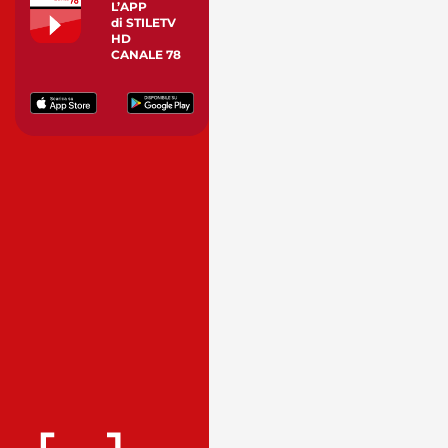
L’APP
di STILETV
HD
CANALE 78