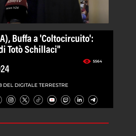
), Buffa a 'Coltocircuito':
di Totò Schillaci"
5564
024
8 DEL DIGITALE TERRESTRE