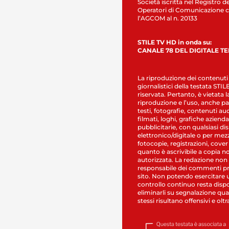
Società iscritta nel Registro de
Operatori di Comunicazione c
l’AGCOM al n. 20133
STILE TV HD in onda su:
CANALE 78 DEL DIGITALE T
La riproduzione dei contenuti
giornalistici della testata STI
riservata. Pertanto, è vietata l
riproduzione e l’uso, anche par
testi, fotografie, contenuti au
filmati, loghi, grafiche aziendal
pubblicitarie, con qualsiasi di
elettronico/digitale o per mez
fotocopie, registrazioni, cover
quanto è ascrivibile a copia n
autorizzata. La redazione non
responsabile dei commenti pr
sito. Non potendo esercitare 
controllo continuo resta dispo
eliminarli su segnalazione qual
stessi risultano offensivi e oltr