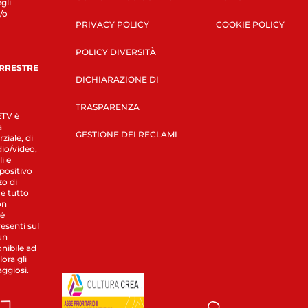
gli
/o
PRIVACY POLICY
COOKIE POLICY
POLICY DIVERSITÀ
ERRESTRE
DICHIARAZIONE DI
TRASPARENZA
LETV è
a
GESTIONE DEI RECLAMI
ziale, di
dio/video,
i e
spositivo
zo di
 e tutto
on
 è
esenti sul
un
nibile ad
ora gli
aggiosi.