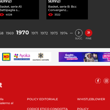
SERVIZI
SERVIZI
Basket, serie A1:
Basket, serie B: Bcc
Battipaglia s...
Convergenz...
4028
3322
»
›
1970
…
68
1969
1971
1972
1973
1974
SUCC.
FINE
lla
POLICY EDITORIALE
WHISTLEBLOWER
Salerno al
CODICE ETICO CONDOTTA
POLICY