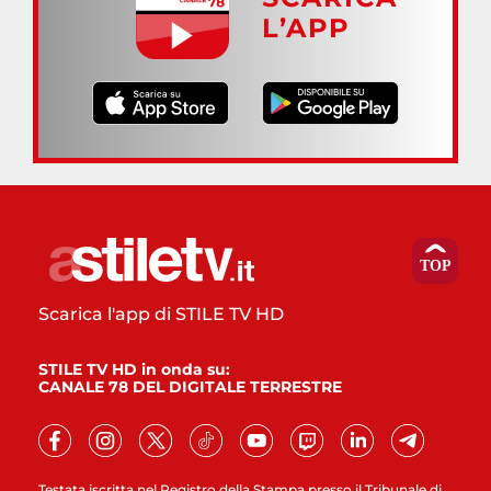
L’APP
Scarica l'app di STILE TV HD
STILE TV HD in onda su:
CANALE 78 DEL DIGITALE TERRESTRE
Testata iscritta nel Registro della Stampa presso il Tribunale di