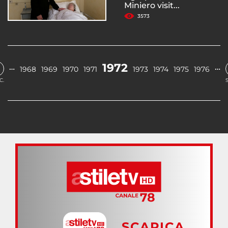
Miniero visit...
3573
1972
…
…
1968
1969
1970
1971
1973
1974
1975
1976
C.
SCARICA