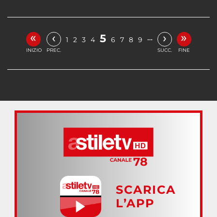
«
»
‹
›
5
…
1
2
3
4
6
7
8
9
INIZIO
PREC.
SUCC.
FINE
SCARICA
L’APP