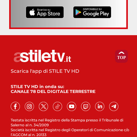
Scarica l'app di STILE TV HD
STILE TV HD in onda su:
CANALE 78 DEL DIGITALE TERRESTRE
Testata iscritta nel Registro della Stampa presso il Tribunale di
Salerno al n. 34/2009
Società iscritta nel Registro degli Operatori di Comunicazione c/o
l’AGCOM al n. 20133