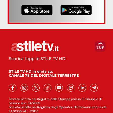
Scarica l'app di STILE TV HD
STILE TV HD in onda su:
CANALE 78 DEL DIGITALE TERRESTRE
Testata iscritta nel Registro della Stampa presso il Tribunale di
Salerno al n. 34/2009
Società iscritta nel Registro degli Operatori di Comunicazione c/o
l’AGCOM al n. 20133