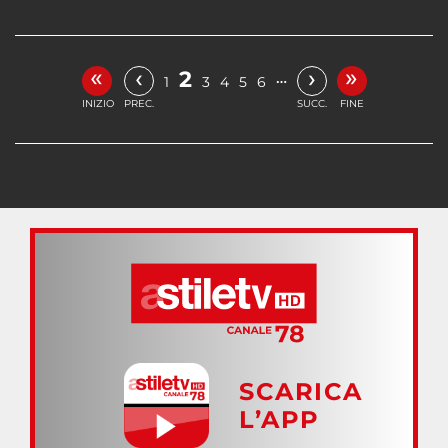
«
»
‹
›
2
…
1
3
4
5
6
INIZIO
PREC.
SUCC.
FINE
SCARICA
L’APP