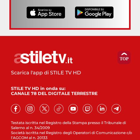
Scarica l'app di STILE TV HD
STILE TV HD in onda su:
CANALE 78 DEL DIGITALE TERRESTRE
Testata iscritta nel Registro della Stampa presso il Tribunale di
Salerno al n. 34/2009
Società iscritta nel Registro degli Operatori di Comunicazione c/o
l’AGCOM al n. 20133