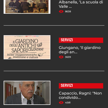
Albanella, ‘La scuola di
Valle ...
8638
SERVIZI
Giungano, ‘Il giardino
degli an...
3639
SERVIZI
Capaccio, Ragni: "Non
condivido...
4581