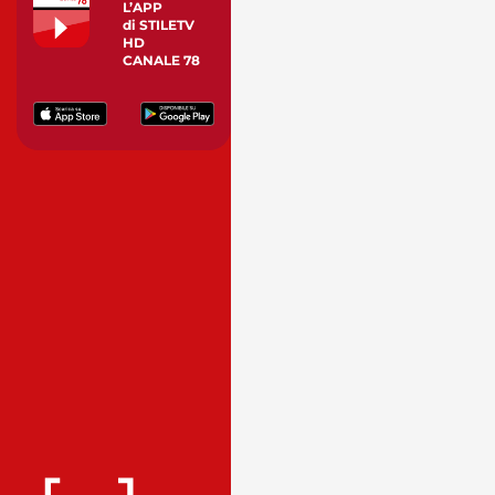
L’APP
di STILETV
HD
CANALE 78