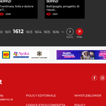
SERVIZI
SERVIZI
Trentinara, folla e dolore
Battipaglia, progetto di
ai f...
riqual...
4561
2921
»
›
1612
…
10
1611
1613
1614
1615
1616
SUCC.
FINE
lla
POLICY EDITORIALE
WHISTLEBLOWER
Salerno al
CODICE ETICO CONDOTTA
POLICY