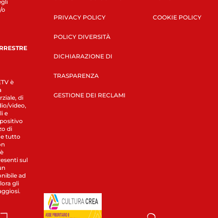
gli
/o
PRIVACY POLICY
COOKIE POLICY
POLICY DIVERSITÀ
ERRESTRE
DICHIARAZIONE DI
TRASPARENZA
LETV è
a
GESTIONE DEI RECLAMI
ziale, di
dio/video,
i e
spositivo
zo di
 e tutto
on
 è
esenti sul
un
nibile ad
ora gli
aggiosi.