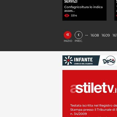
SERVIZI
Confagricoltura lo indica
asses...
3314
«
‹
…
1608
1609
16
INIZIO
PREC.
Testata iscritta nel Registro de
Stampa presso il Tribunale di 
n. 34/2009