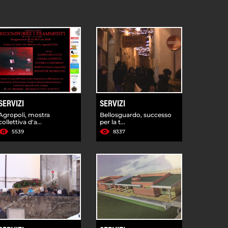
SERVIZI
SERVIZI
Agropoli, mostra
Bellosguardo, successo
collettiva d'a...
per la t...
5539
8337