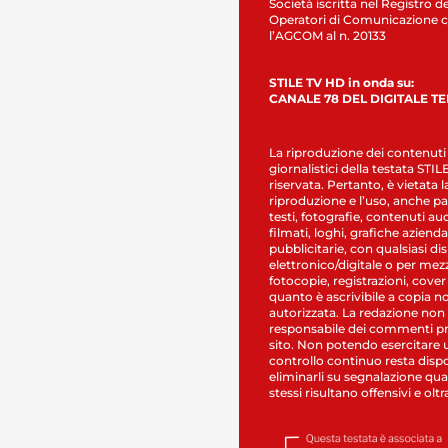
Società iscritta nel Registro de
Operatori di Comunicazione c
l’AGCOM al n. 20133
STILE TV HD in onda su:
CANALE 78 DEL DIGITALE T
La riproduzione dei contenuti
giornalistici della testata STI
riservata. Pertanto, è vietata l
riproduzione e l’uso, anche par
testi, fotografie, contenuti au
filmati, loghi, grafiche aziendal
pubblicitarie, con qualsiasi di
elettronico/digitale o per mez
fotocopie, registrazioni, cover
quanto è ascrivibile a copia n
autorizzata. La redazione non
responsabile dei commenti pr
sito. Non potendo esercitare 
controllo continuo resta dispo
eliminarli su segnalazione qual
stessi risultano offensivi e oltr