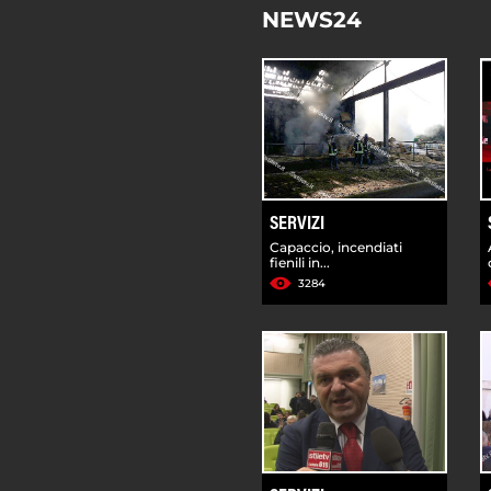
NEWS24
SERVIZI
Capaccio, incendiati
fienili in...
3284