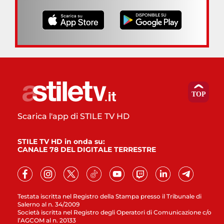
Scarica l'app di STILE TV HD
STILE TV HD in onda su:
CANALE 78 DEL DIGITALE TERRESTRE
Testata iscritta nel Registro della Stampa presso il Tribunale di
Salerno al n. 34/2009
Società iscritta nel Registro degli Operatori di Comunicazione c/o
l’AGCOM al n. 20133