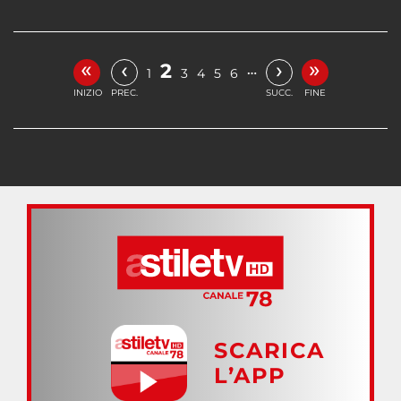
«
»
‹
›
2
…
1
3
4
5
6
INIZIO
PREC.
SUCC.
FINE
SCARICA
L’APP