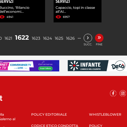
SERVIZI
SERVIZI
Buccino, ‘Rilancio
Capaccio, topi in classe
dell’economi...
all’Al...
4941
6957
»
›
1622
…
0
1621
1623
1624
1625
1626
SUCC.
FINE
lla
POLICY EDITORIALE
WHISTLEBLOWER
Salerno al
CODICE ETICO CONDOTTA
POLICY