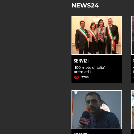
NEWS24
SERVIZI
'100 mete d'Italia',
premiati i...
3786