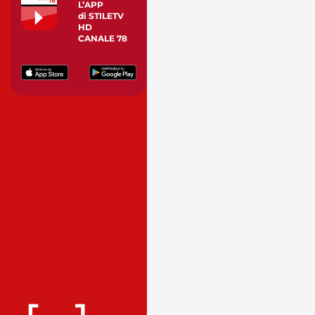
L’APP
di STILETV
HD
CANALE 78