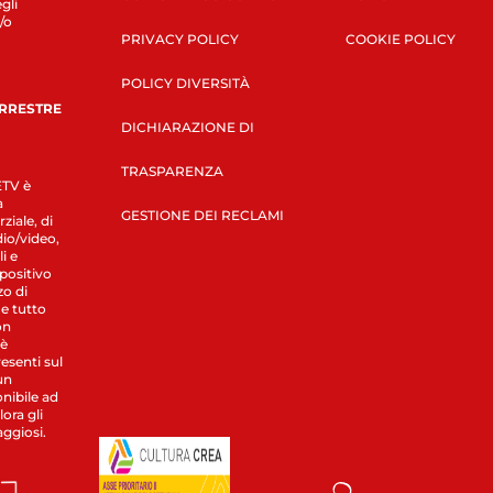
gli
/o
PRIVACY POLICY
COOKIE POLICY
POLICY DIVERSITÀ
ERRESTRE
DICHIARAZIONE DI
TRASPARENZA
LETV è
a
GESTIONE DEI RECLAMI
ziale, di
dio/video,
i e
spositivo
zo di
 e tutto
on
 è
esenti sul
un
nibile ad
ora gli
aggiosi.