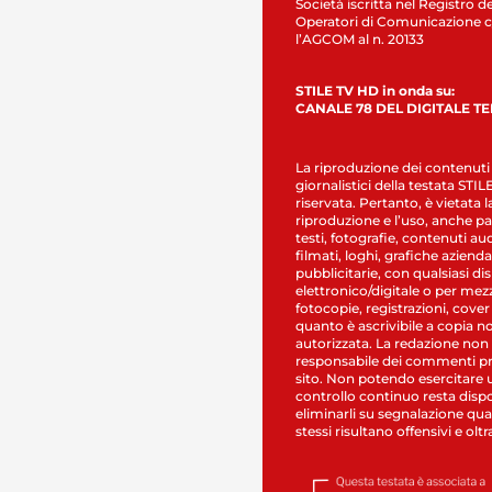
Società iscritta nel Registro de
Operatori di Comunicazione c
l’AGCOM al n. 20133
STILE TV HD in onda su:
CANALE 78 DEL DIGITALE T
La riproduzione dei contenuti
giornalistici della testata STI
riservata. Pertanto, è vietata l
riproduzione e l’uso, anche par
testi, fotografie, contenuti au
filmati, loghi, grafiche aziendal
pubblicitarie, con qualsiasi di
elettronico/digitale o per mez
fotocopie, registrazioni, cover
quanto è ascrivibile a copia n
autorizzata. La redazione non
responsabile dei commenti pr
sito. Non potendo esercitare 
controllo continuo resta dispo
eliminarli su segnalazione qual
stessi risultano offensivi e oltr