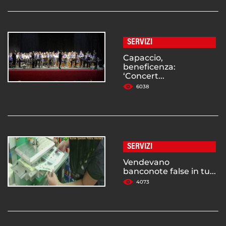
SERVIZI
Capaccio,
beneficenza:
‘Concert...
6038
SERVIZI
Vendevano
banconote false in tu...
4073