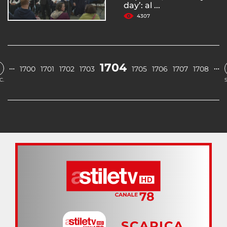
day’: al ...
4307
1704
…
…
1700
1701
1702
1703
1705
1706
1707
1708
C.
SCARICA