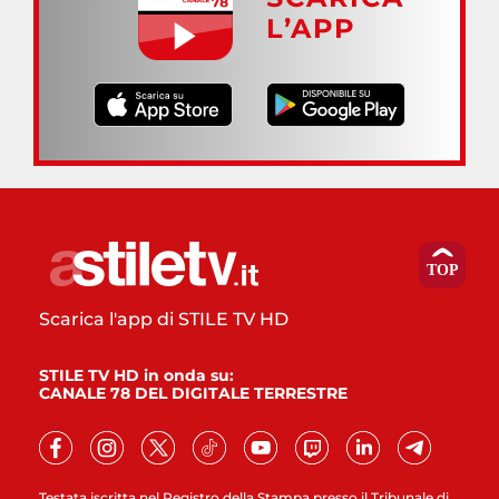
L’APP
Scarica l'app di STILE TV HD
STILE TV HD in onda su:
CANALE 78 DEL DIGITALE TERRESTRE
Testata iscritta nel Registro della Stampa presso il Tribunale di