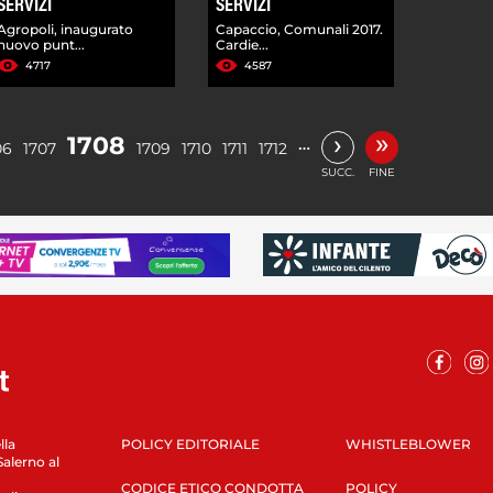
SERVIZI
SERVIZI
Agropoli, inaugurato
Capaccio, Comunali 2017.
nuovo punt...
Cardie...
4717
4587
»
›
1708
…
06
1707
1709
1710
1711
1712
SUCC.
FINE
lla
POLICY EDITORIALE
WHISTLEBLOWER
Salerno al
CODICE ETICO CONDOTTA
POLICY