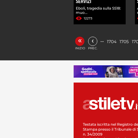
SERVIZI
Eboli, tragedia sulla SS18:
muo...
12273
«
‹
…
1704
1705
17
INIZIO
PREC.
Testata iscritta nel Registro de
Stampa presso il Tribunale di 
n. 34/2009