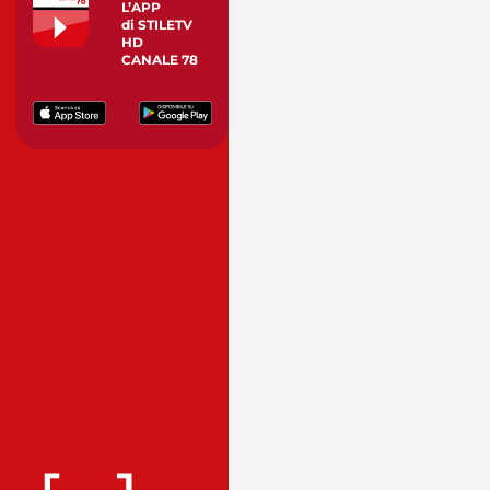
L’APP
di STILETV
HD
CANALE 78