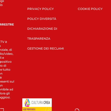
gli
/o
PRIVACY POLICY
COOKIE POLICY
POLICY DIVERSITÀ
ERRESTRE
DICHIARAZIONE DI
TRASPARENZA
LETV è
a
GESTIONE DEI RECLAMI
ziale, di
dio/video,
i e
spositivo
zo di
 e tutto
on
 è
esenti sul
un
nibile ad
ora gli
aggiosi.