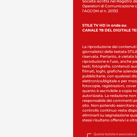
Società iscritta nel Registro de
Operatori di Comunicazione c
l’AGCOM al n. 20133
STILE TV HD in onda su:
CANALE 78 DEL DIGITALE T
La riproduzione dei contenuti
giornalistici della testata STI
riservata. Pertanto, è vietata l
riproduzione e l’uso, anche par
testi, fotografie, contenuti au
filmati, loghi, grafiche aziendal
pubblicitarie, con qualsiasi di
elettronico/digitale o per mez
fotocopie, registrazioni, cover
quanto è ascrivibile a copia n
autorizzata. La redazione non
responsabile dei commenti pr
sito. Non potendo esercitare 
controllo continuo resta dispo
eliminarli su segnalazione qual
stessi risultano offensivi e oltr