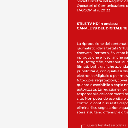
Società iscritta nel Registro de
Operatori di Comunicazione c
l’AGCOM al n. 20133
STILE TV HD in onda su:
CANALE 78 DEL DIGITALE T
La riproduzione dei contenuti
giornalistici della testata STI
riservata. Pertanto, è vietata l
riproduzione e l’uso, anche par
testi, fotografie, contenuti au
filmati, loghi, grafiche aziendal
pubblicitarie, con qualsiasi di
elettronico/digitale o per mez
fotocopie, registrazioni, cover
quanto è ascrivibile a copia n
autorizzata. La redazione non
responsabile dei commenti pr
sito. Non potendo esercitare 
controllo continuo resta dispo
eliminarli su segnalazione qual
stessi risultano offensivi e oltr