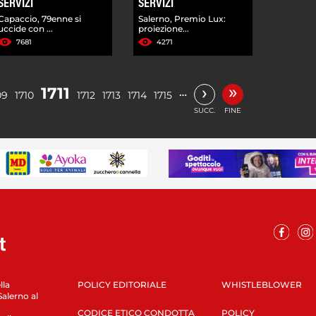
SERVIZI
SERVIZI
Capaccio, 79enne si
Salerno, Premio Lux:
uccide con ...
proiezione...
7681
4271
»
›
1711
…
09
1710
1712
1713
1714
1715
SUCC.
FINE
lla
POLICY EDITORIALE
WHISTLEBLOWER
Salerno al
CODICE ETICO CONDOTTA
POLICY