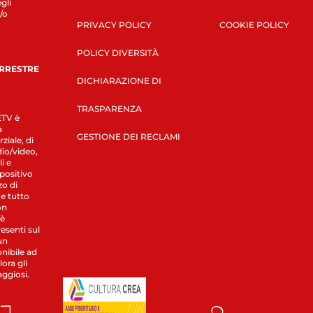
gli
/o
PRIVACY POLICY
COOKIE POLICY
POLICY DIVERSITÀ
ERRESTRE
DICHIARAZIONE DI
TRASPARENZA
LETV è
a
GESTIONE DEI RECLAMI
ziale, di
dio/video,
i e
spositivo
zo di
 e tutto
on
 è
esenti sul
un
nibile ad
ora gli
aggiosi.