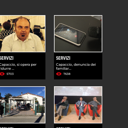
SERVIZI
SERVIZI
Capaccio, si opera per
Capaccio, denuncia dei
ridurre ...
familiar...
5703
7638