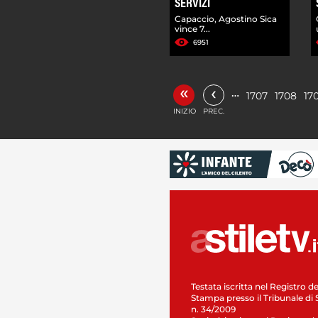
SERVIZI
Capaccio, Agostino Sica
vince 7...
6951
«
‹
…
1707
1708
17
INIZIO
PREC.
Testata iscritta nel Registro de
Stampa presso il Tribunale di 
n. 34/2009