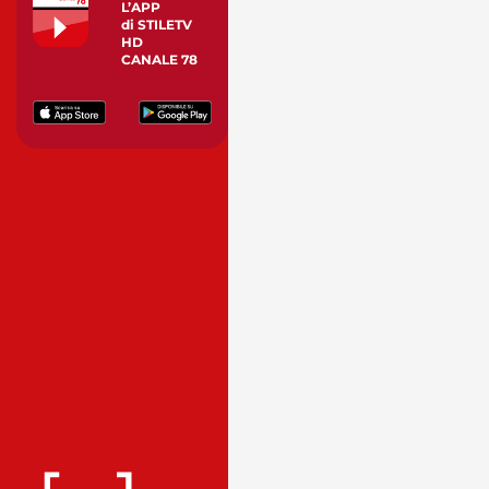
L’APP
di STILETV
HD
CANALE 78