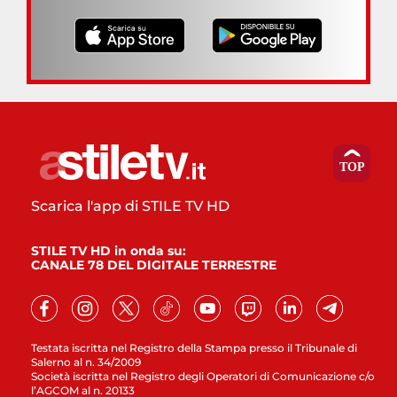
Scarica l'app di STILE TV HD
STILE TV HD in onda su:
CANALE 78 DEL DIGITALE TERRESTRE
Testata iscritta nel Registro della Stampa presso il Tribunale di
Salerno al n. 34/2009
Società iscritta nel Registro degli Operatori di Comunicazione c/o
l’AGCOM al n. 20133