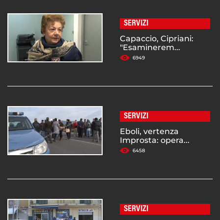
SERVIZI
Capaccio, Cipriani:
"Esaminerem...
6949
SERVIZI
Eboli, vertenza
Improsta: opera...
6458
SERVIZI