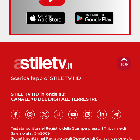
Scarica l'app di STILE TV HD
STILE TV HD in onda su:
CANALE 78 DEL DIGITALE TERRESTRE
Testata iscritta nel Registro della Stampa presso il Tribunale di
Salerno al n. 34/2009
Società iscritta nel Registro degli Operatori di Comunicazione c/o