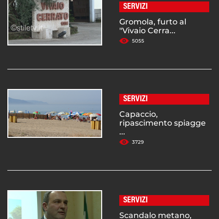
SERVIZI
Gromola, furto al
"Vivaio Cerra...
5055
SERVIZI
Capaccio,
ripascimento spiagge
...
3729
SERVIZI
Scandalo metano,