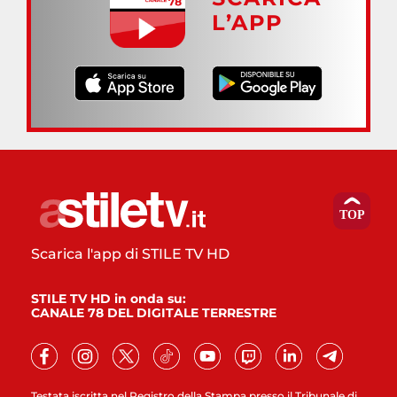
L’APP
Scarica l'app di STILE TV HD
STILE TV HD in onda su:
CANALE 78 DEL DIGITALE TERRESTRE
Testata iscritta nel Registro della Stampa presso il Tribunale di