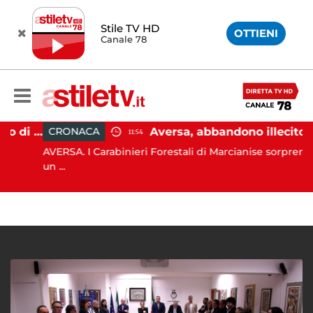
Stile TV HD
OTTIENI
Canale 78
Capaccio Paestum, affondo di Forza Italia: "Paolino è arrivato al capolinea"
Aversa, abbandono illecito di rifiuti: uomo sorpreso dai carab
CRONACA
11:54
AVERSA. I Carabinieri Forestali di Marcianise sorprendon
un ...