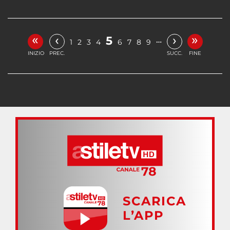
«
»
‹
›
5
…
1
2
3
4
6
7
8
9
INIZIO
PREC.
SUCC.
FINE
SCARICA
L’APP