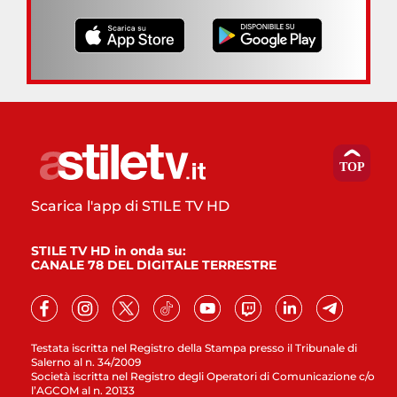
Scarica l'app di STILE TV HD
STILE TV HD in onda su:
CANALE 78 DEL DIGITALE TERRESTRE
Testata iscritta nel Registro della Stampa presso il Tribunale di
Salerno al n. 34/2009
Società iscritta nel Registro degli Operatori di Comunicazione c/o
l’AGCOM al n. 20133