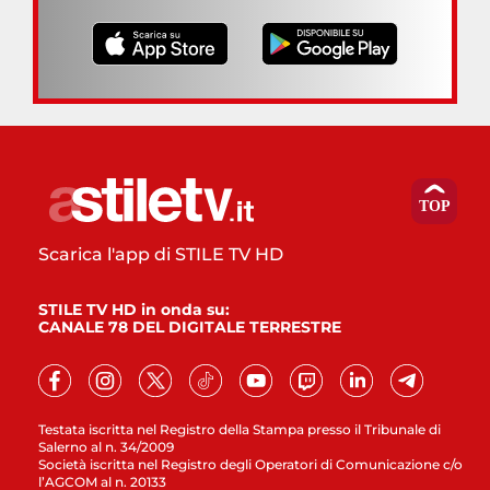
Scarica l'app di STILE TV HD
STILE TV HD in onda su:
CANALE 78 DEL DIGITALE TERRESTRE
Testata iscritta nel Registro della Stampa presso il Tribunale di
Salerno al n. 34/2009
Società iscritta nel Registro degli Operatori di Comunicazione c/o
l’AGCOM al n. 20133