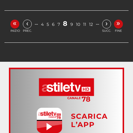
«
»
‹
›
8
…
…
4
5
6
7
9
10
11
12
INIZIO
PREC.
SUCC.
FINE
SCARICA
L’APP