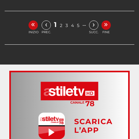
«
»
‹
›
1
…
2
3
4
5
INIZIO
PREC.
SUCC.
FINE
SCARICA
L’APP