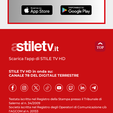
Scarica l'app di STILE TV HD
STILE TV HD in onda su:
CANALE 78 DEL DIGITALE TERRESTRE
Testata iscritta nel Registro della Stampa presso il Tribunale di
Salerno al n. 34/2009
Società iscritta nel Registro degli Operatori di Comunicazione c/o
l’AGCOM al n. 20133