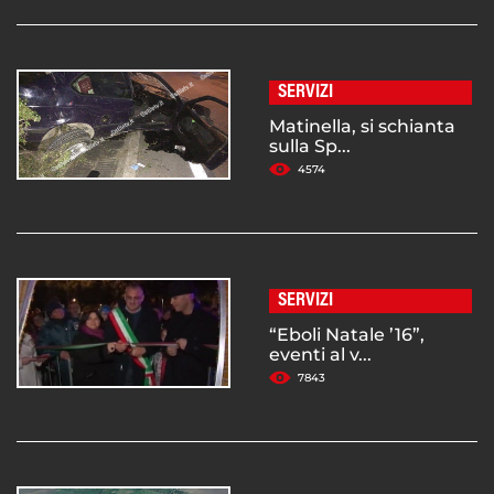
SERVIZI
Matinella, si schianta
sulla Sp...
4574
SERVIZI
“Eboli Natale ’16”,
eventi al v...
7843