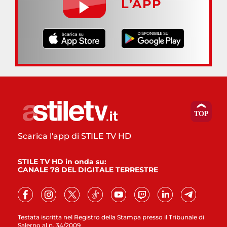
L’APP
Scarica l'app di STILE TV HD
STILE TV HD in onda su:
CANALE 78 DEL DIGITALE TERRESTRE
Testata iscritta nel Registro della Stampa presso il Tribunale di
Salerno al n. 34/2009