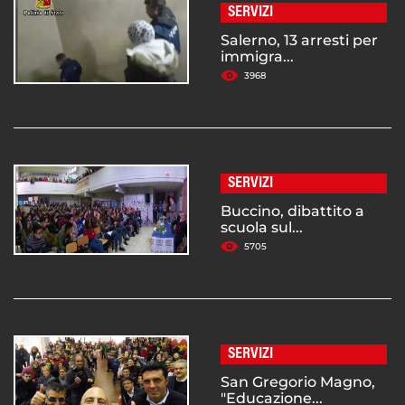
SERVIZI
Salerno, 13 arresti per
immigra...
3968
SERVIZI
Buccino, dibattito a
scuola sul...
5705
SERVIZI
San Gregorio Magno,
"Educazione...