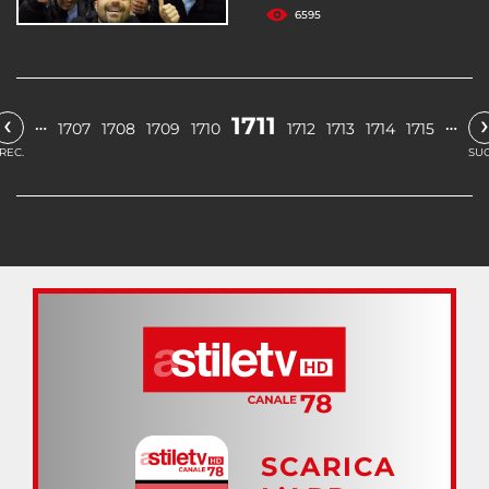
6595
‹
›
1711
…
…
1707
1708
1709
1710
1712
1713
1714
1715
REC.
SUC
SCARICA