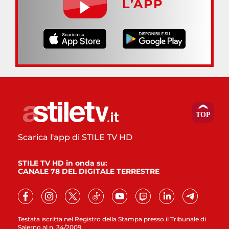
L’APP
Scarica l'app di STILE TV HD
STILE TV HD in onda su:
CANALE 78 DEL DIGITALE TERRESTRE
Testata iscritta nel Registro della Stampa presso il Tribunale di
Salerno al n. 34/2009