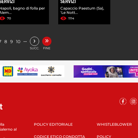
SERVIZI
SERVIZI
Napoli, bagno di folla per
Capaccio Paestum (Sa),
Alem...
'Le Nott...
70
1114
»
›
…
7
8
9
10
SUCC.
FINE
lla
POLICY EDITORIALE
WHISTLEBLOWER
Salerno al
CODICE ETICO CONDOTTA
POLICY