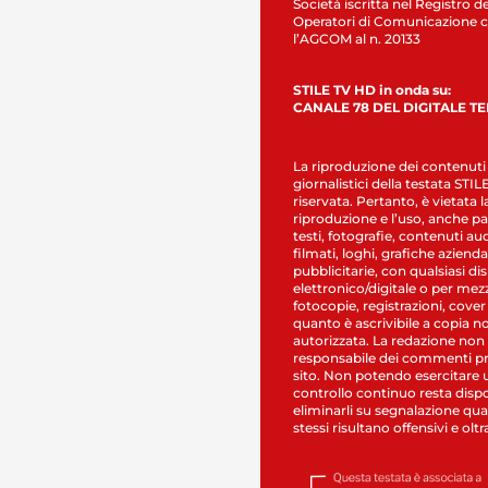
Società iscritta nel Registro de
Operatori di Comunicazione c
l’AGCOM al n. 20133
STILE TV HD in onda su:
CANALE 78 DEL DIGITALE T
La riproduzione dei contenuti
giornalistici della testata STI
riservata. Pertanto, è vietata l
riproduzione e l’uso, anche par
testi, fotografie, contenuti au
filmati, loghi, grafiche aziendal
pubblicitarie, con qualsiasi di
elettronico/digitale o per mez
fotocopie, registrazioni, cover
quanto è ascrivibile a copia n
autorizzata. La redazione non
responsabile dei commenti pr
sito. Non potendo esercitare 
controllo continuo resta dispo
eliminarli su segnalazione qual
stessi risultano offensivi e oltr