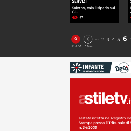
SERVIZI
Salerno, cala il sipario sui
Gi...
87
«
‹
6
…
2
3
4
5
INIZIO
PREC.
Testata iscritta nel Registro de
Stampa presso il Tribunale di 
n. 34/2009