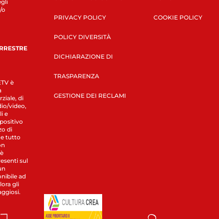
gli
/o
PRIVACY POLICY
COOKIE POLICY
POLICY DIVERSITÀ
ERRESTRE
DICHIARAZIONE DI
TRASPARENZA
LETV è
a
GESTIONE DEI RECLAMI
ziale, di
dio/video,
i e
spositivo
zo di
 e tutto
on
 è
esenti sul
un
nibile ad
ora gli
aggiosi.