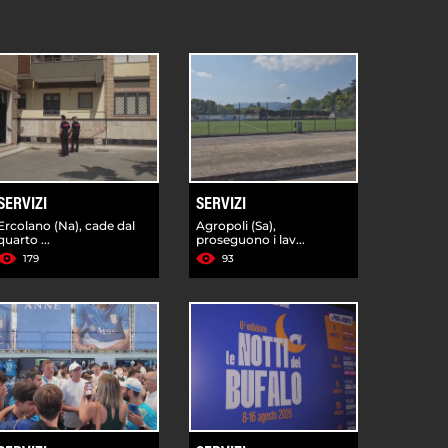
SERVIZI
SERVIZI
Ercolano (Na), cade dal
Agropoli (Sa),
quarto ...
proseguono i lav...
179
93