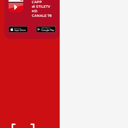
L’APP
di STILETV
HD
CANALE 78