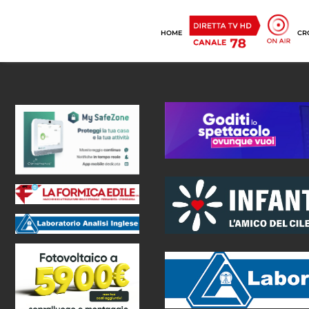
HOME
CR