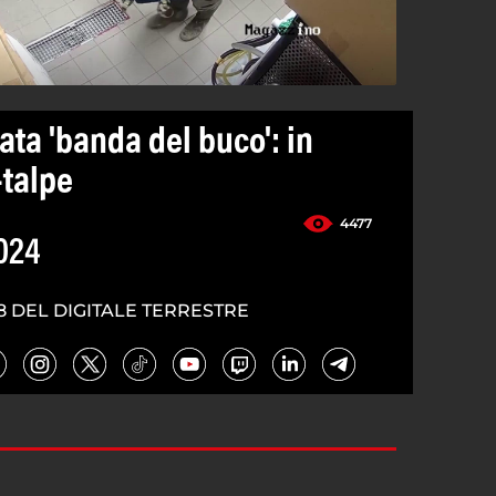
ta 'banda del buco': in
-talpe
4477
024
8 DEL DIGITALE TERRESTRE