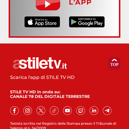
L’APP
Scarica l'app di STILE TV HD
STILE TV HD in onda su:
CANALE 78 DEL DIGITALE TERRESTRE
Testata iscritta nel Registro della Stampa presso il Tribunale di
Salerno al n. 34/2009