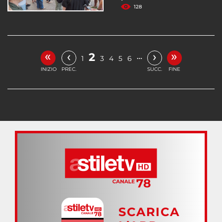
128
«
»
‹
›
2
…
1
3
4
5
6
INIZIO
PREC.
SUCC.
FINE
SCARICA