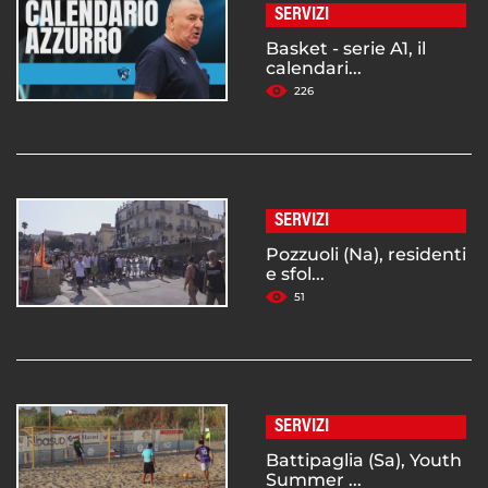
SERVIZI
Basket - serie A1, il
calendari...
226
SERVIZI
Pozzuoli (Na), residenti
e sfol...
51
SERVIZI
Battipaglia (Sa), Youth
Summer ...