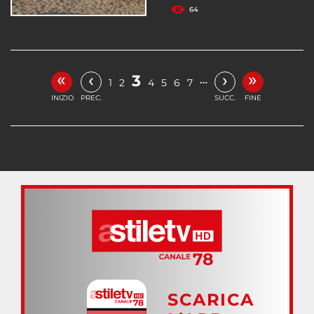
64
«
»
‹
›
3
…
1
2
4
5
6
7
INIZIO
PREC.
SUCC.
FINE
SCARICA