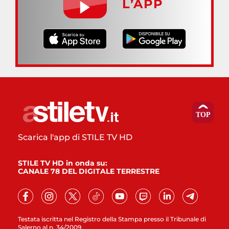
L’APP
Scarica l'app di STILE TV HD
STILE TV HD in onda su:
CANALE 78 DEL DIGITALE TERRESTRE
Testata iscritta nel Registro della Stampa presso il Tribunale di
Salerno al n. 34/2009