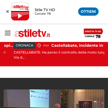
Stile TV HD
OTTIENI
Canale 78
Ischia, pusher sorpreso in spiaggia da carabinieri in Vespa
Castellabate, incidente in moto: 27enne in ospedale
CRONACA
05:42
CASTELLABATE. Ha perso il controllo della moto lungo la
Via d...