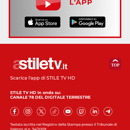
L’APP
Scarica l'app di STILE TV HD
STILE TV HD in onda su:
CANALE 78 DEL DIGITALE TERRESTRE
Testata iscritta nel Registro della Stampa presso il Tribunale di
Salerno al n. 34/2009