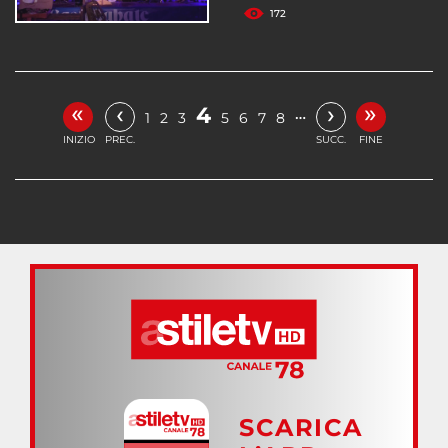
172
«
»
‹
›
4
…
1
2
3
5
6
7
8
INIZIO
PREC.
SUCC.
FINE
SCARICA