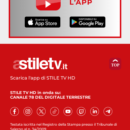
L’APP
Scarica l'app di STILE TV HD
STILE TV HD in onda su:
CANALE 78 DEL DIGITALE TERRESTRE
Testata iscritta nel Registro della Stampa presso il Tribunale di
Salerno al n. 34/2009