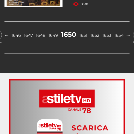
8638
1650
…
…
1646
1647
1648
1649
1651
1652
1653
1654
C.
SCARICA