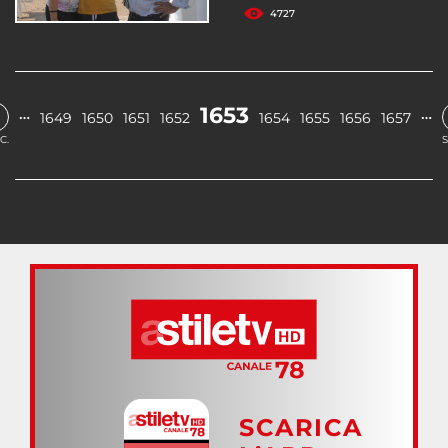
4727
1653
…
…
1649
1650
1651
1652
1654
1655
1656
1657
C.
S
SCARICA