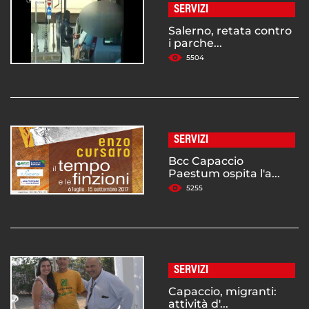
SERVIZI
Salerno, retata contro
i parche...
5504
SERVIZI
Bcc Capaccio
Paestum ospita l'a...
5255
SERVIZI
Capaccio, migranti:
attività d'...