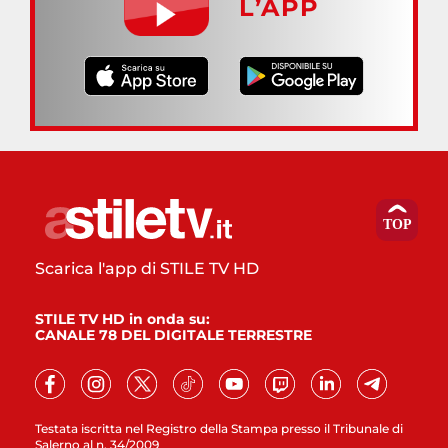
L’APP
Scarica l'app di STILE TV HD
STILE TV HD in onda su:
CANALE 78 DEL DIGITALE TERRESTRE
Testata iscritta nel Registro della Stampa presso il Tribunale di
Salerno al n. 34/2009