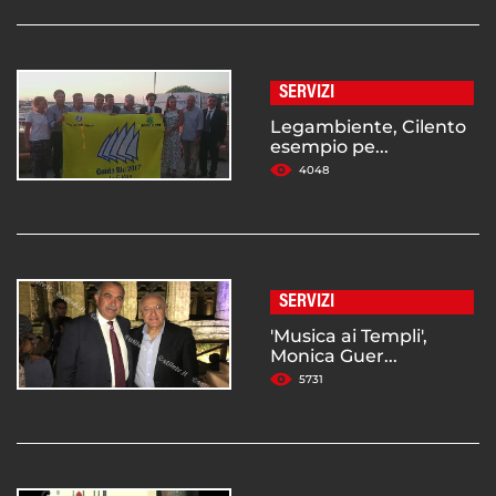
SERVIZI
Legambiente, Cilento
esempio pe...
4048
SERVIZI
'Musica ai Templi',
Monica Guer...
5731