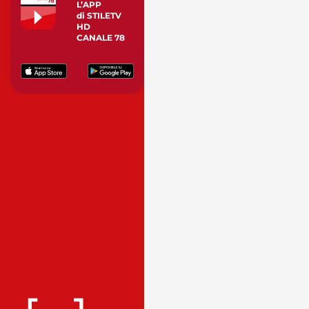
L’APP
di STILETV
HD
CANALE 78