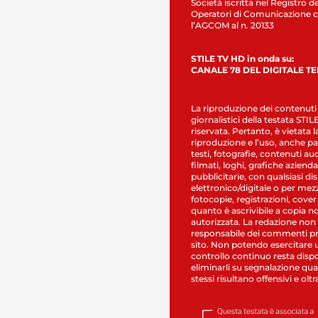
Società iscritta nel Registro de
Operatori di Comunicazione c
l’AGCOM al n. 20133
STILE TV HD in onda su:
CANALE 78 DEL DIGITALE T
La riproduzione dei contenuti
giornalistici della testata STI
riservata. Pertanto, è vietata l
riproduzione e l’uso, anche par
testi, fotografie, contenuti au
filmati, loghi, grafiche aziendal
pubblicitarie, con qualsiasi di
elettronico/digitale o per mez
fotocopie, registrazioni, cover
quanto è ascrivibile a copia n
autorizzata. La redazione non
responsabile dei commenti pr
sito. Non potendo esercitare 
controllo continuo resta dispo
eliminarli su segnalazione qual
stessi risultano offensivi e oltr