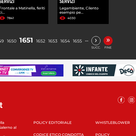
SERVIZI
SERVIZI
Frontale a Matinella, feriti
Legambiente, Cilento
ci...
esempio pe...
7841
4030
»
›
1651
…
49
1650
1652
1653
1654
1655
SUCC.
FINE
lla
POLICY EDITORIALE
WHISTLEBLOWER
Salerno al
CODICE ETICO CONDOTTA
POLICY