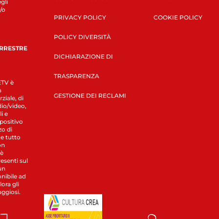
gli
/o
PRIVACY POLICY
COOKIE POLICY
POLICY DIVERSITÀ
ERRESTRE
DICHIARAZIONE DI
TRASPARENZA
LETV è
a
GESTIONE DEI RECLAMI
ziale, di
dio/video,
i e
spositivo
zo di
 e tutto
on
 è
esenti sul
un
nibile ad
ora gli
aggiosi.