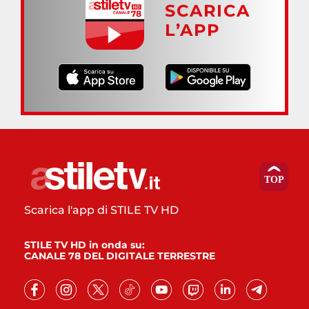
SCARICA
L’APP
Scarica l'app di STILE TV HD
STILE TV HD in onda su:
CANALE 78 DEL DIGITALE TERRESTRE