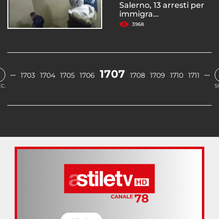
Salerno, 13 arresti per
immigra...
3968
1707
…
…
1703
1704
1705
1706
1708
1709
1710
1711
C.
S