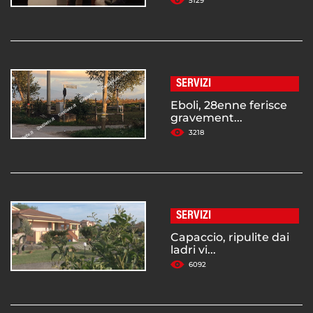
5129
SERVIZI
Eboli, 28enne ferisce
gravement...
3218
SERVIZI
Capaccio, ripulite dai
ladri vi...
6092