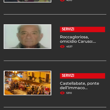
4310
SERVIZI
Roccagloriosa,
omicidio Caruso:...
4537
SERVIZI
Castellabate, ponte
dell’Immaco...
5310