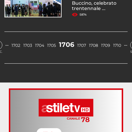
Buccino, celebrato
trentennale ...
5874
1706
…
…
1702
1703
1704
1705
1707
1708
1709
1710
C.
S