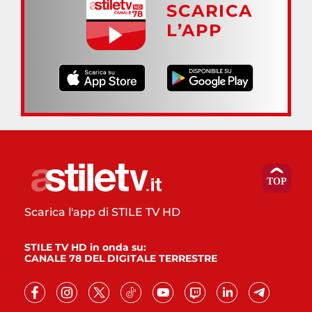
SCARICA
L’APP
Scarica l'app di STILE TV HD
STILE TV HD in onda su:
CANALE 78 DEL DIGITALE TERRESTRE