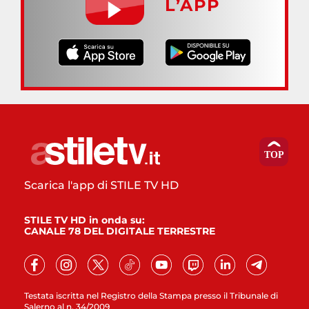
L’APP
Scarica l'app di STILE TV HD
STILE TV HD in onda su:
CANALE 78 DEL DIGITALE TERRESTRE
Testata iscritta nel Registro della Stampa presso il Tribunale di
Salerno al n. 34/2009