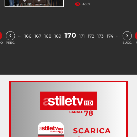
4352
‹
›
170
…
…
166
167
168
169
171
172
173
174
IO
PREC.
SUCC.
SCARICA