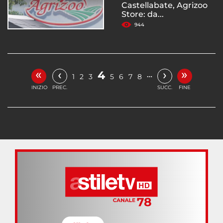
Castellabate, Agrizoo
Store: da...
944
«
»
‹
›
4
…
1
2
3
5
6
7
8
INIZIO
PREC.
SUCC.
FINE