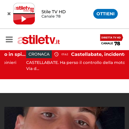
Stile TV HD
OTTIENI
Canale 78
Ischia, pusher sorpreso in spiaggia da carabinieri in Vespa
CRONACA
05:42
eri
CASTELLABATE. Ha perso il controllo della moto lungo 
Via d...