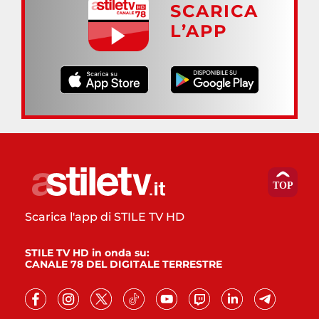
SCARICA
L’APP
Scarica l'app di STILE TV HD
STILE TV HD in onda su:
CANALE 78 DEL DIGITALE TERRESTRE