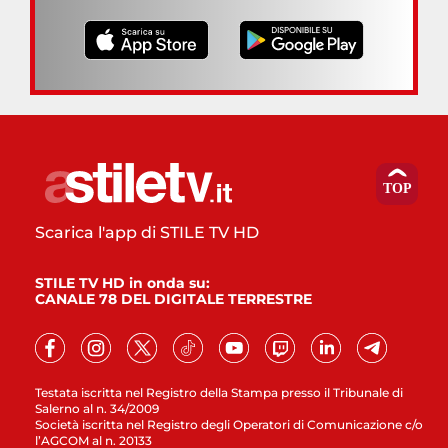
Scarica l'app di STILE TV HD
STILE TV HD in onda su:
CANALE 78 DEL DIGITALE TERRESTRE
Testata iscritta nel Registro della Stampa presso il Tribunale di
Salerno al n. 34/2009
Società iscritta nel Registro degli Operatori di Comunicazione c/o
l’AGCOM al n. 20133