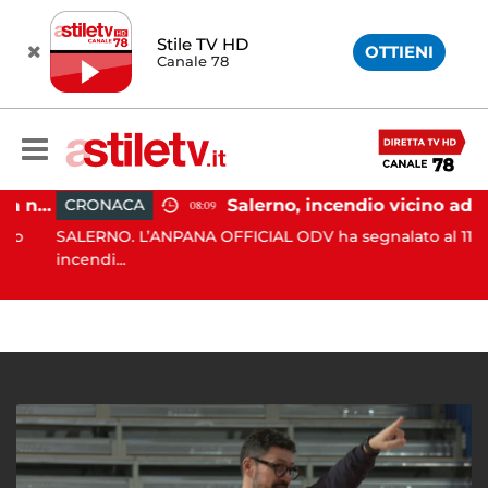
Stile TV HD
OTTIENI
Canale 78
Eboli, uomo aggredito nella notte: indagini in corso
Salerno, incendio vicino ad un traliccio: tempestivi i soccorsi
CRONACA
08:09
SALERNO. L’ANPANA OFFICIAL ODV ha segnalato al 115 un
incendi...