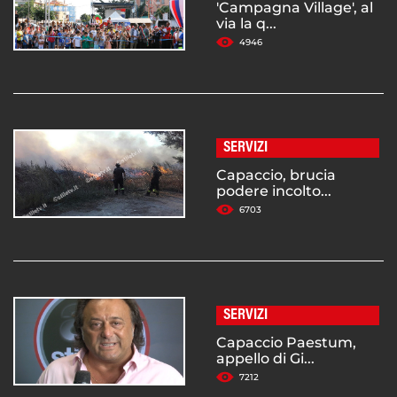
'Campagna Village', al
via la q...
4946
SERVIZI
Capaccio, brucia
podere incolto...
6703
SERVIZI
Capaccio Paestum,
appello di Gi...
7212