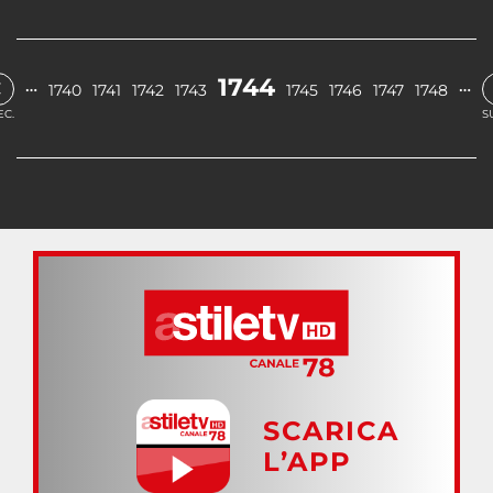
‹
1744
…
…
1740
1741
1742
1743
1745
1746
1747
1748
EC.
S
SCARICA
L’APP