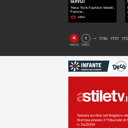
SERVIZI
‘New York Fashion Week’,
France...
4964
«
‹
…
1736
1737
17
INIZIO
PREC.
Testata iscritta nel Registro de
Stampa presso il Tribunale di 
n. 34/2009