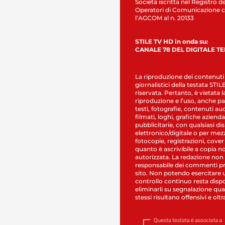
Società iscritta nel Registro de
Operatori di Comunicazione c
l’AGCOM al n. 20133
STILE TV HD in onda su:
CANALE 78 DEL DIGITALE T
La riproduzione dei contenuti
giornalistici della testata STI
riservata. Pertanto, è vietata l
riproduzione e l’uso, anche par
testi, fotografie, contenuti au
filmati, loghi, grafiche aziendal
pubblicitarie, con qualsiasi di
elettronico/digitale o per mez
fotocopie, registrazioni, cover
quanto è ascrivibile a copia n
autorizzata. La redazione non
responsabile dei commenti pr
sito. Non potendo esercitare 
controllo continuo resta dispo
eliminarli su segnalazione qual
stessi risultano offensivi e oltr