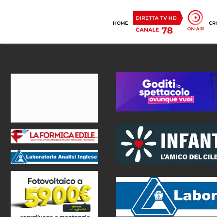
HOME
CR