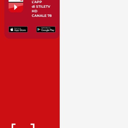
L’APP
di STILETV
HD
CANALE 78