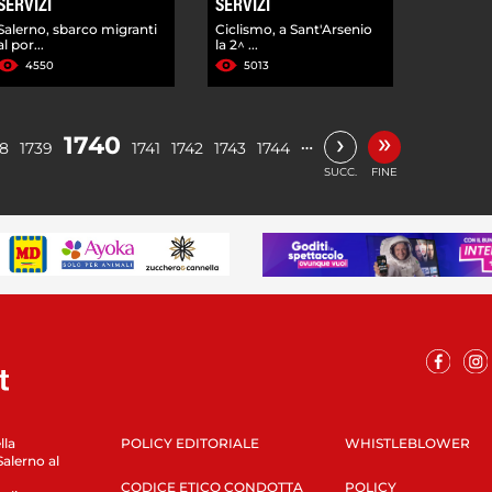
SERVIZI
SERVIZI
Salerno, sbarco migranti
Ciclismo, a Sant'Arsenio
al por...
la 2^ ...
4550
5013
»
›
1740
…
38
1739
1741
1742
1743
1744
SUCC.
FINE
lla
POLICY EDITORIALE
WHISTLEBLOWER
Salerno al
CODICE ETICO CONDOTTA
POLICY