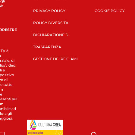
gli
/o
PRIVACY POLICY
COOKIE POLICY
POLICY DIVERSITÀ
ERRESTRE
DICHIARAZIONE DI
TRASPARENZA
LETV è
a
GESTIONE DEI RECLAMI
ziale, di
dio/video,
i e
spositivo
zo di
 e tutto
on
 è
esenti sul
un
nibile ad
ora gli
aggiosi.