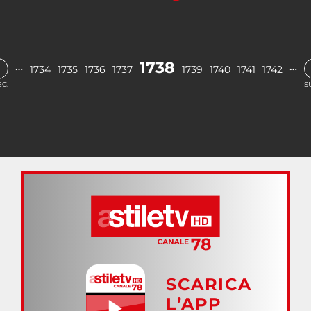
‹
1738
…
…
1734
1735
1736
1737
1739
1740
1741
1742
C.
S
SCARICA
L’APP