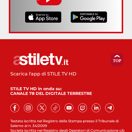
Scarica l'app di STILE TV HD
STILE TV HD in onda su:
CANALE 78 DEL DIGITALE TERRESTRE
Testata iscritta nel Registro della Stampa presso il Tribunale di
Salerno al n. 34/2009
Società iscritta nel Registro degli Operatori di Comunicazione c/o