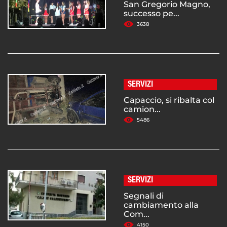
San Gregorio Magno,
successo pe...
3638
SERVIZI
Capaccio, si ribalta col
camion...
5486
SERVIZI
Segnali di
cambiamento alla
Com...
4150