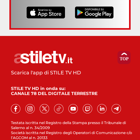
Scarica l'app di STILE TV HD
STILE TV HD in onda su:
CANALE 78 DEL DIGITALE TERRESTRE
Testata iscritta nel Registro della Stampa presso il Tribunale di
Salerno al n. 34/2009
Società iscritta nel Registro degli Operatori di Comunicazione c/o
l’AGCOM al n. 20133