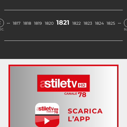
‹
1821
…
…
1817
1818
1819
1820
1822
1823
1824
1825
EC.
S
SCARICA
L’APP