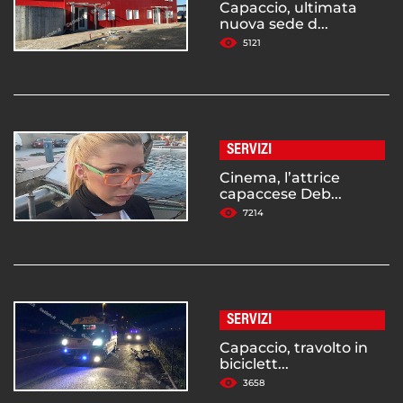
Capaccio, ultimata
nuova sede d...
5121
SERVIZI
Cinema, l’attrice
capaccese Deb...
7214
SERVIZI
Capaccio, travolto in
biciclett...
3658