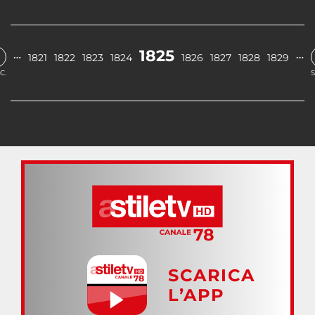
1825
…
…
1821
1822
1823
1824
1826
1827
1828
1829
C.
S
SCARICA
L’APP