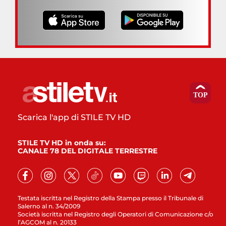
Scarica l'app di STILE TV HD
STILE TV HD in onda su:
CANALE 78 DEL DIGITALE TERRESTRE
Testata iscritta nel Registro della Stampa presso il Tribunale di
Salerno al n. 34/2009
Società iscritta nel Registro degli Operatori di Comunicazione c/o
l’AGCOM al n. 20133