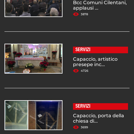
Bcc Comuni Cilentani,
applausi ...
3878
SERVIZI
Capaccio, artistico
presepe inc...
4726
SERVIZI
Capaccio, porta della
chiesa di...
3699