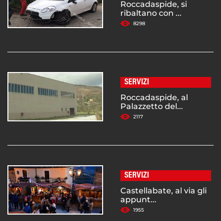
Roccadaspide, si
ribaltano con ...
8298
SERVIZI
Roccadaspide, al
Palazzetto del...
2117
SERVIZI
Castellabate, al via gli
appunt...
1955