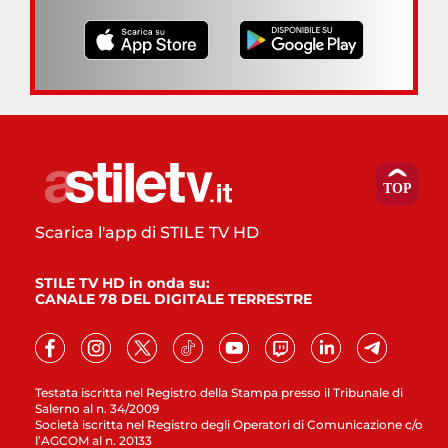
Scarica l'app di STILE TV HD
STILE TV HD in onda su:
CANALE 78 DEL DIGITALE TERRESTRE
Testata iscritta nel Registro della Stampa presso il Tribunale di
Salerno al n. 34/2009
Società iscritta nel Registro degli Operatori di Comunicazione c/o
l’AGCOM al n. 20133