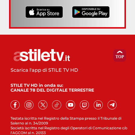
Scarica l'app di STILE TV HD
STILE TV HD in onda su:
CANALE 78 DEL DIGITALE TERRESTRE
Testata iscritta nel Registro della Stampa presso il Tribunale di
Salerno al n. 34/2009
Società iscritta nel Registro degli Operatori di Comunicazione c/o
l’AGCOM al n. 20133