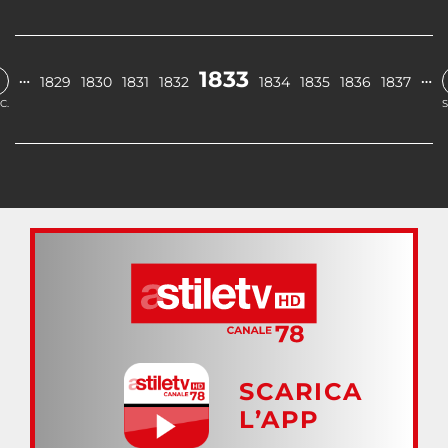
1833
…
…
1829
1830
1831
1832
1834
1835
1836
1837
C.
S
SCARICA
L’APP