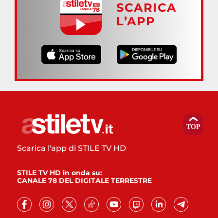
SCARICA
L’APP
Scarica l'app di STILE TV HD
STILE TV HD in onda su:
CANALE 78 DEL DIGITALE TERRESTRE