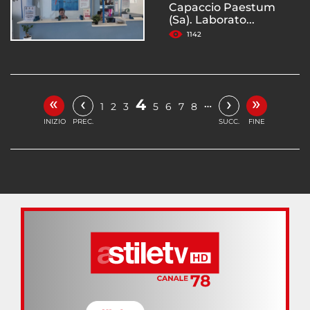
Capaccio Paestum
(Sa). Laborato...
1142
«
»
‹
›
4
…
1
2
3
5
6
7
8
INIZIO
PREC.
SUCC.
FINE