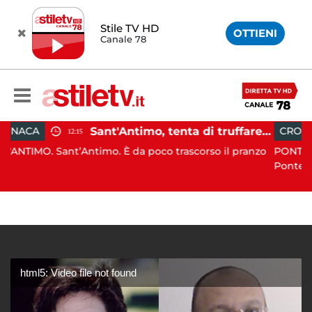
Stile TV HD
OTTIENI
Canale 78
Sant'Antimo, tenta di truffare anziana: 16enne denunciato dai carabinieri
CRONACA
10:09
imo. È da poco trascorso il pranzo
PONTECAGNANO. Incidente 
Pontecagnano...
html5: Video file not found