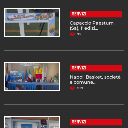
SERVIZI
Capaccio Paestum
(Sa), 1' edizi...
99
SERVIZI
Napoli Basket, società
e comune...
1159
SERVIZI