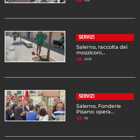
105
SERVIZI
Salerno, raccolta dei
mozziconi...
1073
SERVIZI
Salerno, Fonderie
Pisano: opera...
111