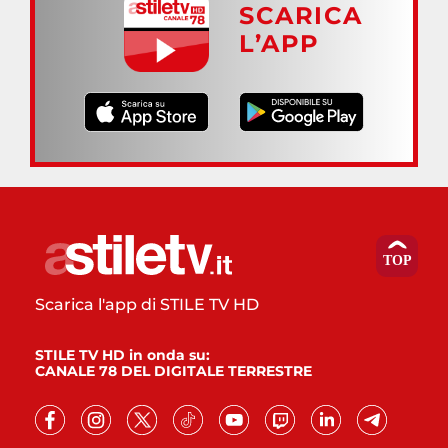
SCARICA
L’APP
Scarica l'app di STILE TV HD
STILE TV HD in onda su:
CANALE 78 DEL DIGITALE TERRESTRE