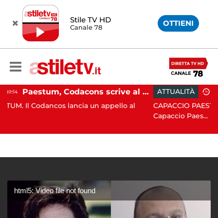
Stile TV HD
OTTIENI
Canale 78
Paestum, Codacons scrive al ministro Giuli: "Rilanciare scavi dell'Anfiteatro nell'area archeologica"
ATTUALITÀ
15:05
lancia un appello al
CAPACCIO PAESTUM. Incisiva azione
Capaccio Paes...
html5: Video file not found