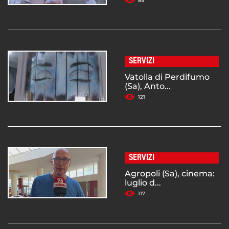
85
SERVIZI
Vatolla di Perdifumo
(Sa), Anto...
121
SERVIZI
Agropoli (Sa), cinema:
luglio d...
117