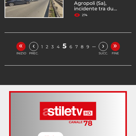
Agropoli (Sa),
incidente tra du...
274
«
»
‹
›
5
…
1
2
3
4
6
7
8
9
INIZIO
PREC.
SUCC.
FINE