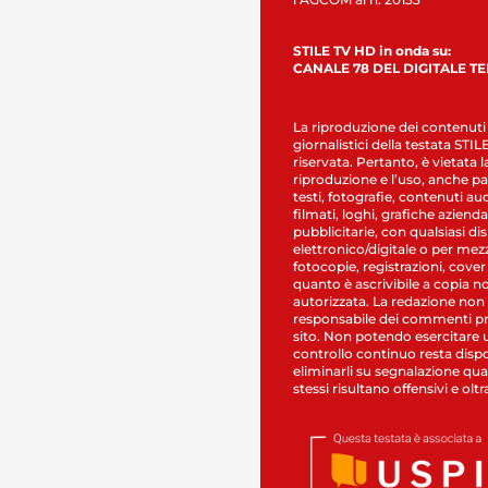
STILE TV HD in onda su:
CANALE 78 DEL DIGITALE T
La riproduzione dei contenuti
giornalistici della testata STI
riservata. Pertanto, è vietata l
riproduzione e l’uso, anche par
testi, fotografie, contenuti au
filmati, loghi, grafiche aziendal
pubblicitarie, con qualsiasi di
elettronico/digitale o per mez
fotocopie, registrazioni, cover
quanto è ascrivibile a copia n
autorizzata. La redazione non
responsabile dei commenti pr
sito. Non potendo esercitare 
controllo continuo resta dispo
eliminarli su segnalazione qual
stessi risultano offensivi e oltr