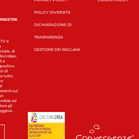
POLICY DIVERSITÀ
ERRESTRE
DICHIARAZIONE DI
TRASPARENZA
LETV è
a
GESTIONE DEI RECLAMI
ziale, di
dio/video,
i e
spositivo
zo di
 e tutto
on
 è
esenti sul
un
nibile ad
ora gli
aggiosi.