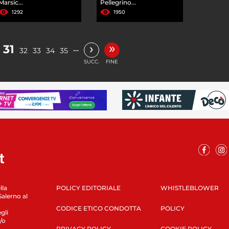
Marsic...
Pellegrino...
1292
1950
»
›
31
…
32
33
34
35
SUCC.
FINE
lla
POLICY EDITORIALE
WHISTLEBLOWER
Salerno al
CODICE ETICO CONDOTTA
POLICY
gli
/o
PRIVACY POLICY
COOKIE POLICY