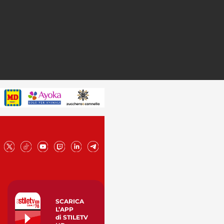
SCARICA
L’APP
di STILETV