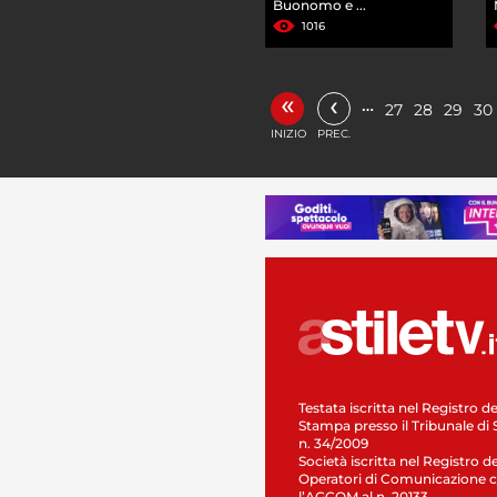
Buonomo e ...
1016
«
‹
…
27
28
29
30
INIZIO
PREC.
Testata iscritta nel Registro de
Stampa presso il Tribunale di 
n. 34/2009
Società iscritta nel Registro de
Operatori di Comunicazione c
l’AGCOM al n. 20133