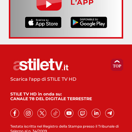
L’APP
Scarica l'app di STILE TV HD
STILE TV HD in onda su:
CANALE 78 DEL DIGITALE TERRESTRE
Testata iscritta nel Registro della Stampa presso il Tribunale di
Salerno al n. 34/2009