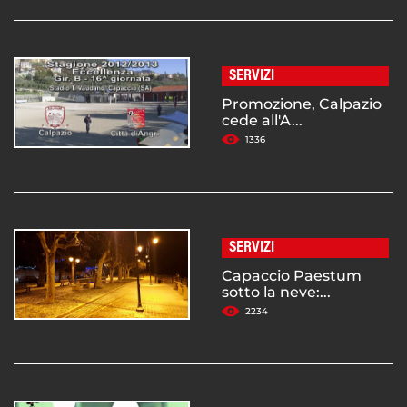
SERVIZI
Promozione, Calpazio
cede all'A...
1336
SERVIZI
Capaccio Paestum
sotto la neve:...
2234