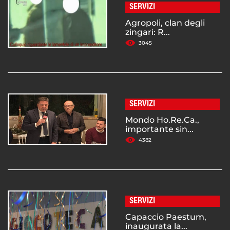
SERVIZI
Agropoli, clan degli
zingari: R...
3045
SERVIZI
Mondo Ho.Re.Ca.,
importante sin...
4382
SERVIZI
Capaccio Paestum,
inaugurata la...