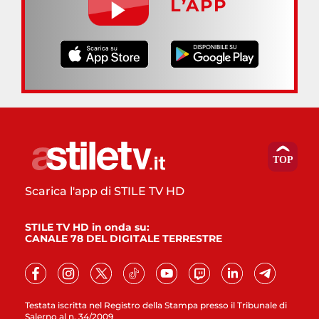
L’APP
Scarica l'app di STILE TV HD
STILE TV HD in onda su:
CANALE 78 DEL DIGITALE TERRESTRE
Testata iscritta nel Registro della Stampa presso il Tribunale di
Salerno al n. 34/2009