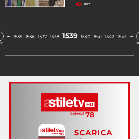
1812
‹
1539
…
…
1535
1536
1537
1538
1540
1541
1542
1543
C.
S
SCARICA