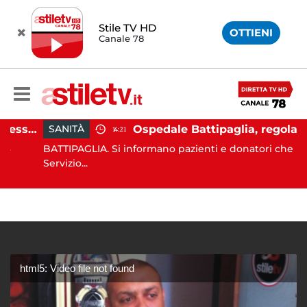
Stile TV HD
OTTIENI
Canale 78
Emergenza cinghiali, assessora Serluca: “Al via il Tavolo tecnico permanente della Regione Campania”
Ospedale Battipaglia, regolarmente in funzione il Serv
SANITÀ
14:21
BATTIPAGLIA. Si informano pazienti e donatori che il
Servizio...
html5: Video file not found