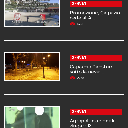
SERVIZI
Promozione, Calpazio
cede all'A...
1336
SERVIZI
Capaccio Paestum
sotto la neve:...
2238
SERVIZI
Agropoli, clan degli
zingari: R...