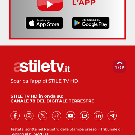
L’APP
Scarica l'app di STILE TV HD
STILE TV HD in onda su:
CANALE 78 DEL DIGITALE TERRESTRE
Testata iscritta nel Registro della Stampa presso il Tribunale di
Salerno al n. 34/2009