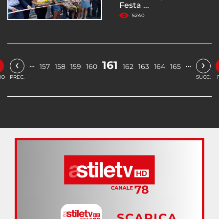
Festa ...
5240
‹
›
161
…
…
157
158
159
160
162
163
164
165
IO
PREC.
SUCC.
SCARICA