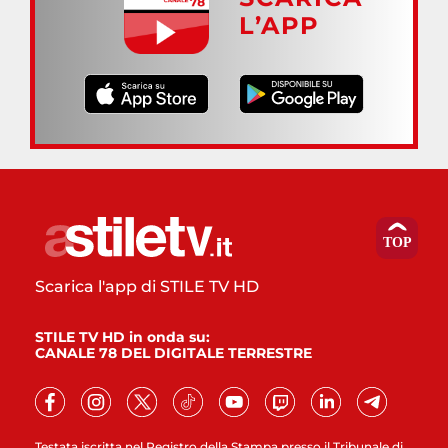
L’APP
Scarica l'app di STILE TV HD
STILE TV HD in onda su:
CANALE 78 DEL DIGITALE TERRESTRE
Testata iscritta nel Registro della Stampa presso il Tribunale di