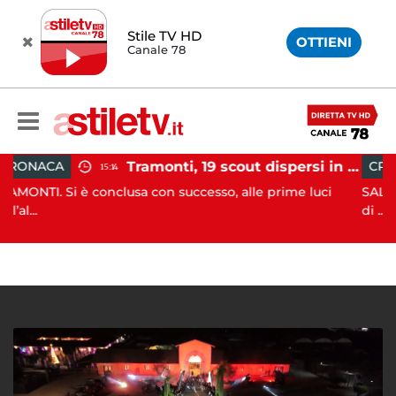
Stile TV HD
OTTIENI
Canale 78
Tramonti, 19 scout dispersi in montagna salvati dai vigili del fuoco
CRONACA
15:14
12:41
conclusa con successo, alle prime luci
SALA CONSILINA. Si 
di ...