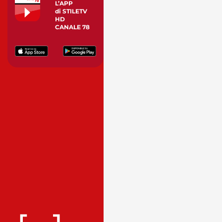
L’APP
di STILETV
HD
CANALE 78