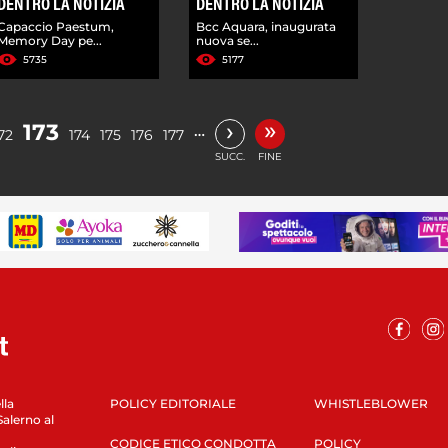
DENTRO LA NOTIZIA
DENTRO LA NOTIZIA
Capaccio Paestum,
Bcc Aquara, inaugurata
Memory Day pe...
nuova se...
5735
5177
»
›
173
…
72
174
175
176
177
SUCC.
FINE
lla
POLICY EDITORIALE
WHISTLEBLOWER
Salerno al
CODICE ETICO CONDOTTA
POLICY