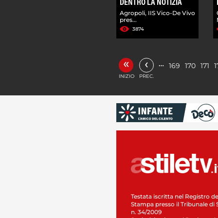
DENTRO LA NOTIZIA
Agropoli, IIS Vico-De Vivo
pres...
3874
«
‹
…
169
170
171
1
INIZIO
PREC.
Testata iscritta nel Registro de
Stampa presso il Tribunale di 
n. 34/2009