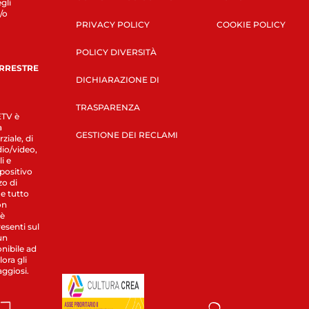
gli
/o
PRIVACY POLICY
COOKIE POLICY
POLICY DIVERSITÀ
ERRESTRE
DICHIARAZIONE DI
TRASPARENZA
LETV è
a
GESTIONE DEI RECLAMI
ziale, di
dio/video,
i e
spositivo
zo di
 e tutto
on
 è
esenti sul
un
nibile ad
ora gli
aggiosi.