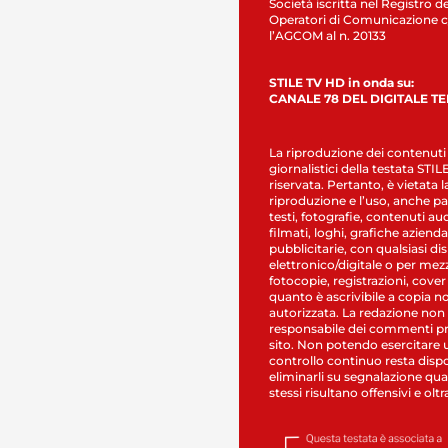
Società iscritta nel Registro de
Operatori di Comunicazione c
l’AGCOM al n. 20133
STILE TV HD in onda su:
CANALE 78 DEL DIGITALE T
La riproduzione dei contenuti
giornalistici della testata STI
riservata. Pertanto, è vietata l
riproduzione e l’uso, anche par
testi, fotografie, contenuti au
filmati, loghi, grafiche aziendal
pubblicitarie, con qualsiasi di
elettronico/digitale o per mez
fotocopie, registrazioni, cover
quanto è ascrivibile a copia n
autorizzata. La redazione non
responsabile dei commenti pr
sito. Non potendo esercitare 
controllo continuo resta dispo
eliminarli su segnalazione qual
stessi risultano offensivi e oltr