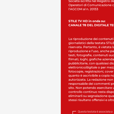
Società iscritta nel Registro de
Operatori di Comunicazione c
l’AGCOM al n. 20133
STILE TV HD in onda su:
CANALE 78 DEL DIGITALE T
La riproduzione dei contenuti
giornalistici della testata STI
riservata. Pertanto, è vietata l
riproduzione e l’uso, anche par
testi, fotografie, contenuti au
filmati, loghi, grafiche aziendal
pubblicitarie, con qualsiasi di
elettronico/digitale o per mez
fotocopie, registrazioni, cover
quanto è ascrivibile a copia n
autorizzata. La redazione non
responsabile dei commenti pr
sito. Non potendo esercitare 
controllo continuo resta dispo
eliminarli su segnalazione qual
stessi risultano offensivi e oltr