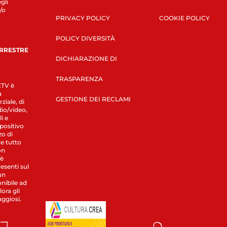
gli
/o
PRIVACY POLICY
COOKIE POLICY
POLICY DIVERSITÀ
ERRESTRE
DICHIARAZIONE DI
TRASPARENZA
LETV è
a
GESTIONE DEI RECLAMI
ziale, di
dio/video,
i e
spositivo
zo di
 e tutto
on
 è
esenti sul
un
nibile ad
ora gli
aggiosi.