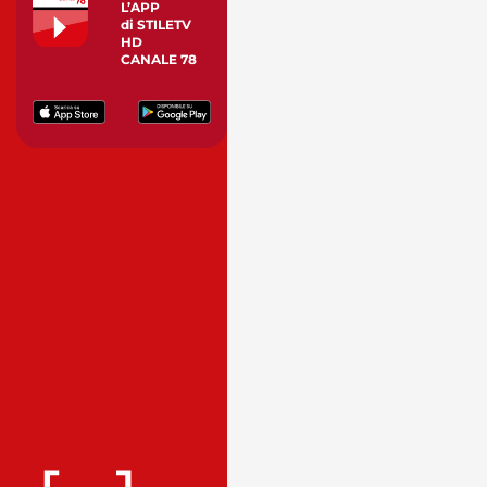
L’APP
di STILETV
HD
CANALE 78