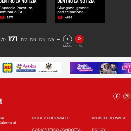
DENTRO LA NOTIZIA
DENTRO LA NOTIZIA
Capaccio Paestum,
Giungano, grande
seminario FAI...
partecipazione...
5571
4899
»
›
171
…
170
172
173
174
175
SUCC.
FINE
lla
POLICY EDITORIALE
WHISTLEBLOWER
Salerno al
CODICE ETICO CONDOTTA
POLICY