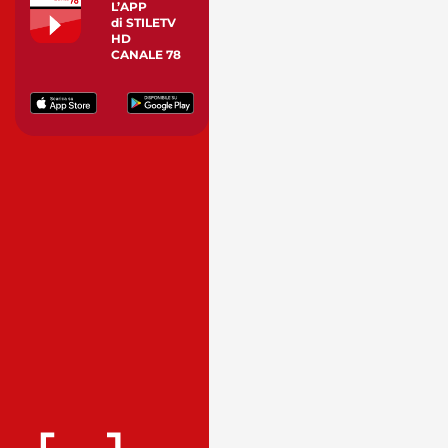
L’APP
di STILETV
HD
CANALE 78