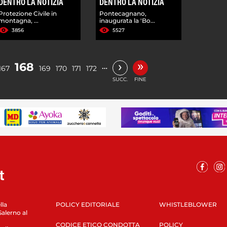
DENTRO LA NOTIZIA
DENTRO LA NOTIZIA
Protezione Civile in
Pontecagnano,
montagna, ...
inaugurata la 'Bo...
3856
5527
»
›
168
…
167
169
170
171
172
SUCC.
FINE
lla
POLICY EDITORIALE
WHISTLEBLOWER
Salerno al
CODICE ETICO CONDOTTA
POLICY