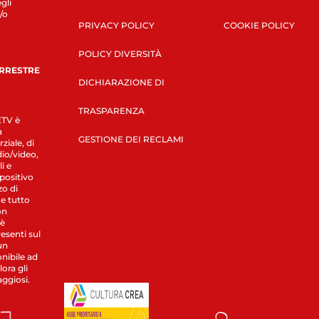
gli
/o
PRIVACY POLICY
COOKIE POLICY
POLICY DIVERSITÀ
ERRESTRE
DICHIARAZIONE DI
TRASPARENZA
LETV è
a
GESTIONE DEI RECLAMI
ziale, di
dio/video,
i e
spositivo
zo di
 e tutto
on
 è
esenti sul
un
nibile ad
ora gli
aggiosi.