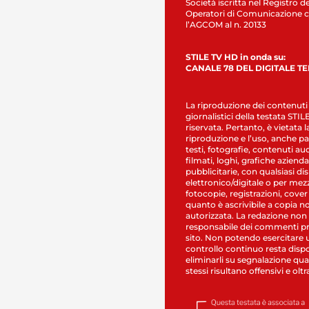
Società iscritta nel Registro de
Operatori di Comunicazione c
l’AGCOM al n. 20133
STILE TV HD in onda su:
CANALE 78 DEL DIGITALE T
La riproduzione dei contenuti
giornalistici della testata STI
riservata. Pertanto, è vietata l
riproduzione e l’uso, anche par
testi, fotografie, contenuti au
filmati, loghi, grafiche aziendal
pubblicitarie, con qualsiasi di
elettronico/digitale o per mez
fotocopie, registrazioni, cover
quanto è ascrivibile a copia n
autorizzata. La redazione non
responsabile dei commenti pr
sito. Non potendo esercitare 
controllo continuo resta dispo
eliminarli su segnalazione qual
stessi risultano offensivi e oltr