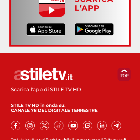
L’APP
Scarica l'app di STILE TV HD
STILE TV HD in onda su:
CANALE 78 DEL DIGITALE TERRESTRE
Testata iscritta nel Registro della Stampa presso il Tribunale di