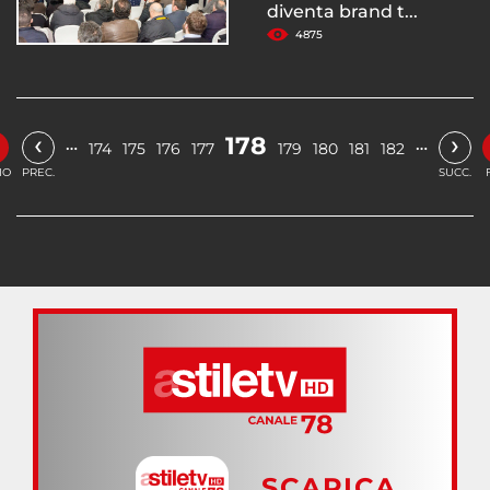
diventa brand t...
4875
‹
›
178
…
…
174
175
176
177
179
180
181
182
IO
PREC.
SUCC.
SCARICA