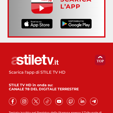
L’APP
Scarica l'app di STILE TV HD
STILE TV HD in onda su:
CANALE 78 DEL DIGITALE TERRESTRE
Testata iscritta nel Registro della Stampa presso il Tribunale di