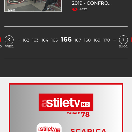
2019 - CONFRO...
4522
‹
›
166
…
…
162
163
164
165
167
168
169
170
IO
PREC.
SUCC.
SCARICA