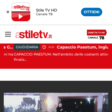
Stile TV HD
OTTIENI
Canale 78
Capaccio Paestum, istituita la Guardia Medica Turistica presso il Psaut di Piazza Santini
Capaccio Paestum, ingiurie alla Polizia Municipale sui social: indagato un cittadino
GIUDIZIARIA
12:25
 tra
CAPACCIO PAESTUM. Nell’ambito delle costanti attività
finaliz...