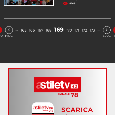
4145
‹
›
169
…
…
165
166
167
168
170
171
172
173
IO
PREC.
SUCC.
SCARICA