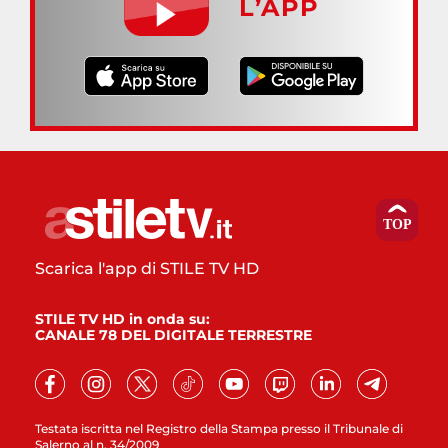
L’APP
Scarica l'app di STILE TV HD
STILE TV HD in onda su:
CANALE 78 DEL DIGITALE TERRESTRE
Testata iscritta nel Registro della Stampa presso il Tribunale di
Salerno al n. 34/2009